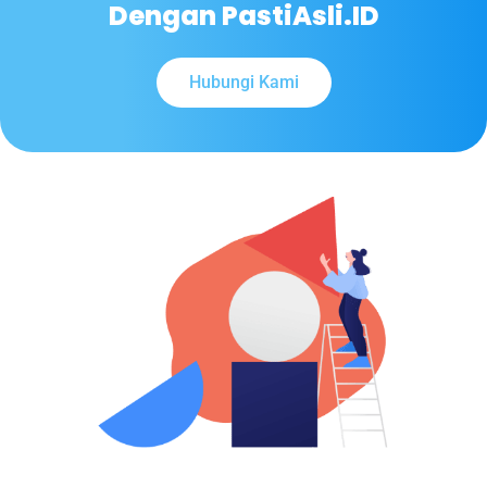
Dengan PastiAsli.ID
Hubungi Kami