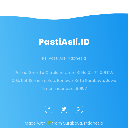
PastiAsli.ID
PT. Pasti Asli Indonesia
Palma Grandia Citraland Utara K1 No 02 RT 001 RW
003, Kel. Sememi, Kec. Benowo, Kota Surabaya, Jawa
Timur, Indonesia, 60197
F
T
G
a
w
o
c
i
o
e
t
g
Made with
from Surabaya, Indonesia
b
t
l